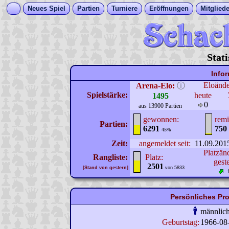
Neues Spiel
Partien
Turniere
Eröffnungen
Mitgliede
Stat
Info
Eloänd
Arena-Elo:
ⓘ
Spielstärke:
heute
1495
0
aus 13900 Partien
gewonnen:
remi
Partien:
6291
750
45%
Zeit:
angemeldet seit:
11.09.201
Platzän
Rangliste:
Platz:
gest
2501
[Stand von gestern]
von 5833
Persönliches Pro
männlic
Geburtstag:
1966-08