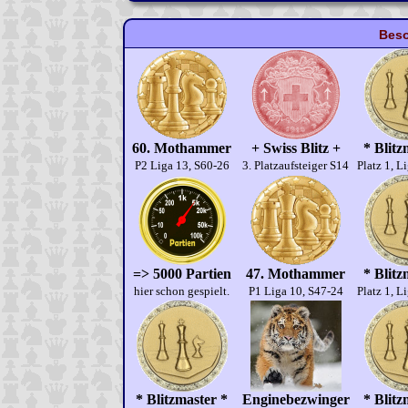
Beso
60. Mothammer
+ Swiss Blitz +
* Blitz
P2 Liga 13, S60-26
3. Platzaufsteiger S14
Platz 1, L
=> 5000 Partien
47. Mothammer
* Blitz
hier schon gespielt.
P1 Liga 10, S47-24
Platz 1, L
* Blitzmaster *
Enginebezwinger
* Blitz