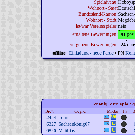
Spielniveau:
Hobbysp
Wohnort - Staat
Deutsch
Bundesland/Kanton:
Sachsen
Wohnort - Stadt:
Magdeb
Ist/war Vereinsspieler:
nein
erhaltene Bewertungen:
91
posi
vergebene Bewertungen:
245
po
offline
Einladung - neue Partie
• PN
Kont
koenig_otto spielt g
Brett
Gegner
Modus
Fa
B
2454
Termi
6327
Sachsenkönig07
6826
Matthias