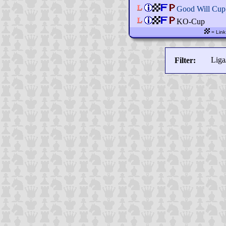
Good Will Cup
KO-Cup
= Link
Lig
Filter: