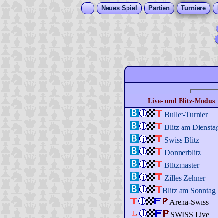
Neues Spiel
Partien
Turniere
Live- und Blitz-Modus
Bullet-Turnier
Blitz am Diensta
Swiss Blitz
Donnerblitz
Blitzmaster
Zilles Zehner
Blitz am Sonntag
Arena-Swiss
SWISS Live