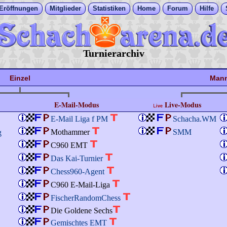
Eröffnungen
Mitglieder
Statistiken
Home
Forum
Hilfe
Turnierarchiv
Einzel
Mann
E-Mail-Modus
Live-Modus
E-Mail Liga f PM
Schacha.WM
Mothammer
SMM
g
C960 EMT
Das Kai-Turnier
Chess960-Agent
C960 E-Mail-Liga
FischerRandomChess
Die Goldene Sechs
Gemischtes EMT