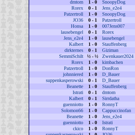
dmtom
1 - 0
SnoopyDog
Rorex
0 - 1
Jens_e2e4
Patzertroll
1 - 0
SnoopyDog
JO36
0 - 1
Patzertroll
Honsa
1 - 0
007Jens007
lausebengel
0 - 1
Rorex
Jens_e2e4
1 - 0
lausebengel
Kalbert
1 - 0
Stauffenberg
dirkternes
0 - 1
Giziman
SemmiSchilt
½ - ½
Zwenkauer2024
Rorex
1 - 0
kimbachen
Patzertroll
1 - 0
DonRon
johnniered
1 - 0
D_Bauer
suppenkasperowski
0 - 1
D_Bauer
Beanette
1 - 0
Stauffenberg
Istrati
0 - 1
dmtom
Kalbert
0 - 1
Sirrdatha
guenniotto
1 - 0
RonnyT
Solomon66
1 - 0
Cappuccinofan
Beanette
1 - 0
Jens_e2e4
guenniotto
1 - 0
Istrati
ckico
1 - 0
RonnyT
suppenkasperowski
1 - 0
JO36