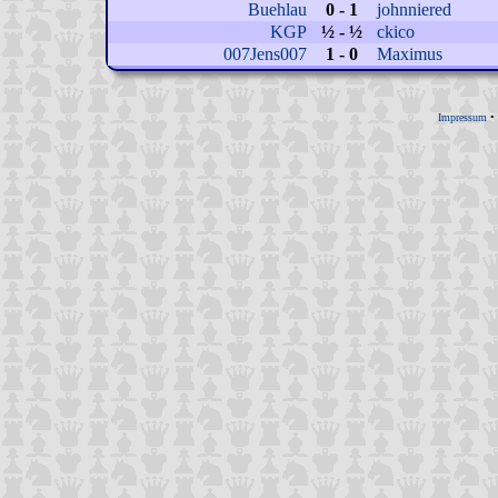
Buehlau
0 - 1
johnniered
KGP
½ - ½
ckico
007Jens007
1 - 0
Maximus
Impressum
•