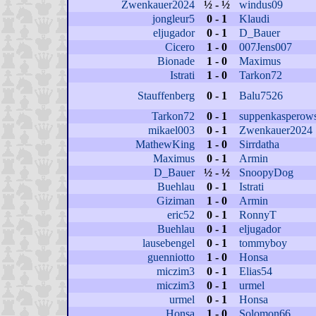
Zwenkauer2024
½ - ½
windus09
jongleur5
0 - 1
Klaudi
eljugador
0 - 1
D_Bauer
Cicero
1 - 0
007Jens007
Bionade
1 - 0
Maximus
Istrati
1 - 0
Tarkon72
Stauffenberg
0 - 1
Balu7526
Tarkon72
0 - 1
suppenkasperows
mikael003
0 - 1
Zwenkauer2024
MathewKing
1 - 0
Sirrdatha
Maximus
0 - 1
Armin
D_Bauer
½ - ½
SnoopyDog
Buehlau
0 - 1
Istrati
Giziman
1 - 0
Armin
eric52
0 - 1
RonnyT
Buehlau
0 - 1
eljugador
lausebengel
0 - 1
tommyboy
guenniotto
1 - 0
Honsa
miczim3
0 - 1
Elias54
miczim3
0 - 1
urmel
urmel
0 - 1
Honsa
Honsa
1 - 0
Solomon66