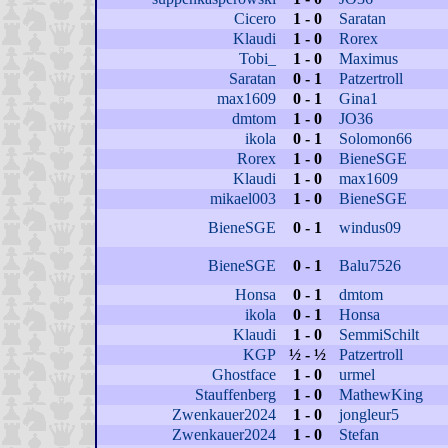
Cicero
1 - 0
Saratan
Klaudi
1 - 0
Rorex
Tobi_
1 - 0
Maximus
Saratan
0 - 1
Patzertroll
max1609
0 - 1
Gina1
dmtom
1 - 0
JO36
ikola
0 - 1
Solomon66
Rorex
1 - 0
BieneSGE
Klaudi
1 - 0
max1609
mikael003
1 - 0
BieneSGE
BieneSGE
0 - 1
windus09
BieneSGE
0 - 1
Balu7526
Honsa
0 - 1
dmtom
ikola
0 - 1
Honsa
Klaudi
1 - 0
SemmiSchilt
KGP
½ - ½
Patzertroll
Ghostface
1 - 0
urmel
Stauffenberg
1 - 0
MathewKing
Zwenkauer2024
1 - 0
jongleur5
Zwenkauer2024
1 - 0
Stefan