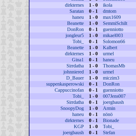
dirkternes
1 - 0
ikola
Saratan
0 - 1
dmtom
haneu
1 - 0
max1609
Beanette
1 - 0
SemmiSchilt
DonRon
0 - 1
guenniotto
jongleur5
1 - 0
mikael003
Tobi_
0 - 1
Solomon66
Beanette
1 - 0
Kalbert
dirkternes
1 - 0
urmel
Gina1
0 - 1
haneu
Sirrdatha
1 - 0
ThomasMb
johnniered
1 - 0
urmel
D_Bauer
1 - 0
miczim3
suppenkasperowski
0 - 1
DonRon
Cappuccinofan
0 - 1
guenniotto
Tobi_
1 - 0
007Jens007
Sirrdatha
0 - 1
joergbaush
SnoopyDog
1 - 0
Armin
haneu
0 - 1
nönö
dirkternes
0 - 1
Bionade
KGP
1 - 0
Tobi_
joergbaush
0 - 1
Stefan