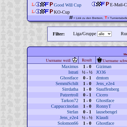
E-Mail-C
Good Will Cup
KO-Cup
= Link zu den Brettern,
= Turniertabell
Liga/Gruppe
Ru
Filter:
Me
Result
Username weiß
Username schw
Maximus
1 - 0
Giziman
Istrati
½ - ½
JO36
Ghostface
0 - 1
dmtom
SemmiSchilt
1 - 0
Jens_e2e4
Sirrdatha
1 - 0
Stauffenberg
Patzertroll
0 - 1
Cicero
Tarkon72
1 - 0
Ghostface
Cappuccinofan
1 - 0
RonnyT
Stefan
0 - 1
lausebengel
Jens_e2e4
½ - ½
Klaudi
Solomon66
1 - 0
Ghostface