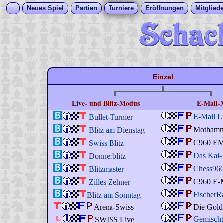
Neues Spiel
Partien
Turniere
Eröffnungen
Mitgliede
Einzel
Live- und Blitz-Modus
E-Mail-
E-Mail L
Bullet-Turnier
Motham
Blitz am Dienstag
C960 E
Swiss Blitz
Das Kai-
Donnerblitz
Chess96
Blitzmaster
C960 E-M
Zilles Zehner
Fischer
Blitz am Sonntag
Arena-Swiss
Die Gold
Gemisch
SWISS Live