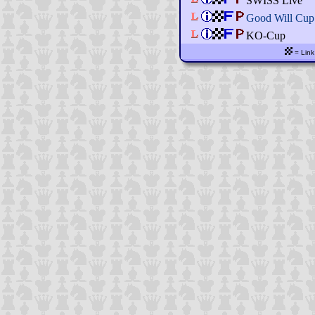
SWISS Live
Good Will Cup
KO-Cup
= Link