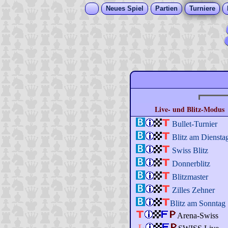
Neues Spiel
Partien
Turniere
Live- und Blitz-Modus
Bullet-Turnier
Blitz am Diensta
Swiss Blitz
Donnerblitz
Blitzmaster
Zilles Zehner
Blitz am Sonntag
Arena-Swiss