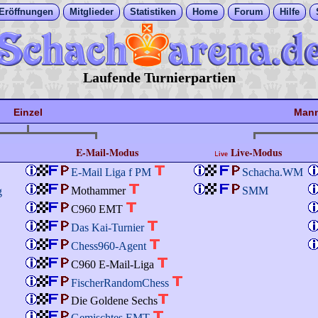
Eröffnungen
Mitglieder
Statistiken
Home
Forum
Hilfe
Laufende Turnierpartien
Einzel
Mann
E-Mail-Modus
Live-Modus
E-Mail Liga f PM
Schacha.WM
Mothammer
SMM
g
C960 EMT
Das Kai-Turnier
Chess960-Agent
C960 E-Mail-Liga
FischerRandomChess
Die Goldene Sechs
Gemischtes EMT