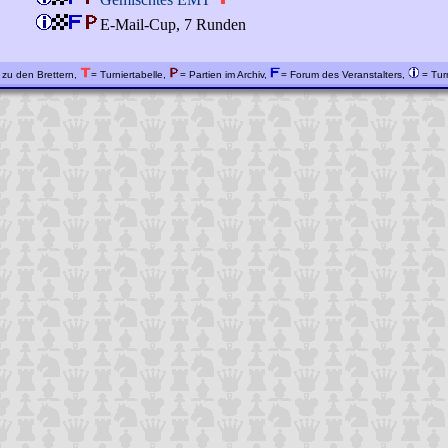
E-Mail-Cup, 7 Runden
 zu den Brettern,
= Turniertabelle,
= Partien im Archiv,
= Forum des Veranstalters,
= Turn