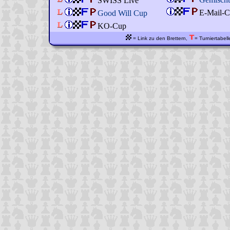
SWISS Live
E-Mail-C
Good Will Cup
KO-Cup
= Link zu den Brettern,
= Turniertabell