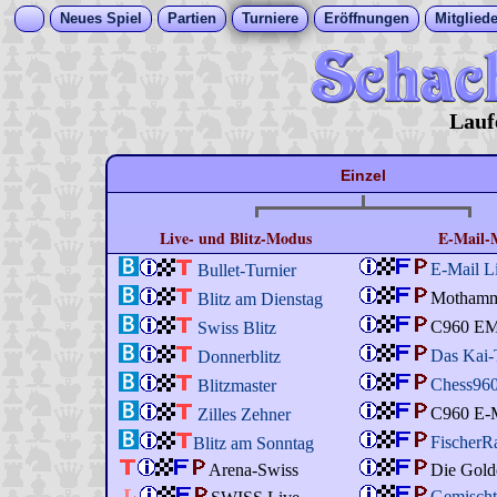
Neues Spiel
Partien
Turniere
Eröffnungen
Mitgliede
Lauf
Einzel
Live- und Blitz-Modus
E-Mail-
E-Mail L
Bullet-Turnier
Motham
Blitz am Dienstag
C960 E
Swiss Blitz
Das Kai-
Donnerblitz
Chess96
Blitzmaster
C960 E-M
Zilles Zehner
Fischer
Blitz am Sonntag
Arena-Swiss
Die Gold
Gemisch