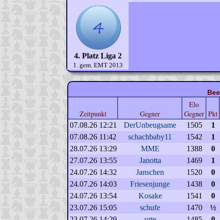
4. Platz Liga 2
1. gem. EMT 2013
Bee
Elo
Zeitpunkt
Gegner
Gegner
Pkt
07.08.26 12:21
DerUnbeugsame
1505
1
07.08.26 11:42
schachbaby11
1542
1
28.07.26 13:29
MME
1388
0
27.07.26 13:55
Janotta
1469
1
24.07.26 14:32
Janschen
1520
0
24.07.26 14:03
Friesenjunge
1438
0
24.07.26 13:54
Kosake
1541
0
23.07.26 15:05
schufe
1470
½
23.07.26 14:29
urte
1485
0