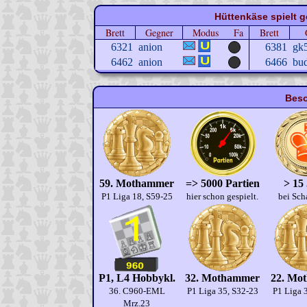
Hüttenkäse spielt g
Brett
Gegner
Modus
Fa
Brett
6321
anion
6381
gk
6462
anion
6466
bu
Beso
59. Mothammer
=> 5000 Partien
> 15
P1 Liga 18, S59-25
hier schon gespielt.
bei Sch
P1, L4 Hobbykl.
32. Mothammer
22. Mo
36. C960-EML
P1 Liga 35, S32-23
P1 Liga 
Mrz.23