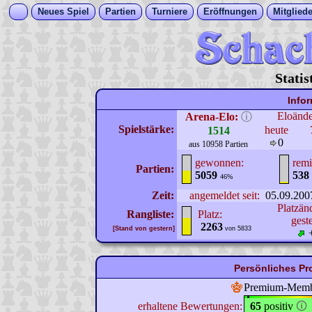
Neues Spiel
Partien
Turniere
Eröffnungen
Mitgliede
Statis
Info
Eloänd
Arena-Elo:
ⓘ
Spielstärke:
heute
1514
0
aus 10958 Partien
gewonnen:
remi
Partien:
5059
538
46%
Zeit:
angemeldet seit:
05.09.200
Platzän
Rangliste:
Platz:
gest
2263
[Stand von gestern]
von 5833
Persönliches Pr
Premium-Mem
erhaltene Bewertungen:
65
positiv
🛈