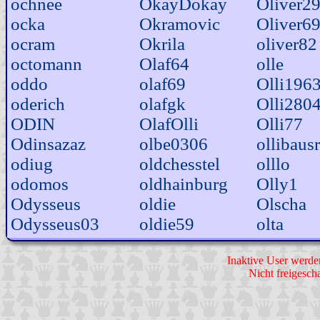
ochnee
OkayDokay
Oliver2
ocka
Okramovic
Oliver6
ocram
Okrila
oliver82
octomann
Olaf64
olle
oddo
olaf69
Olli196
oderich
olafgk
Olli280
ODIN
OlafOlli
Olli77
Odinsazaz
olbe0306
ollibaus
odiug
oldchesstel
olllo
odomos
oldhainburg
Olly1
Odysseus
oldie
Olscha
Odysseus03
oldie59
olta
Inaktive User werde
Nicht freigescha