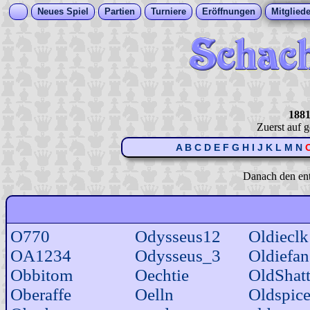
Neues Spiel
Partien
Turniere
Eröffnungen
Mitgliede
1881
Zuerst auf 
A
B
C
D
E
F
G
H
I
J
K
L
M
N
Danach den en
O770
Odysseus12
Oldieclk
OA1234
Odysseus_3
Oldiefan
Obbitom
Oechtie
OldShat
Oberaffe
Oelln
Oldspic