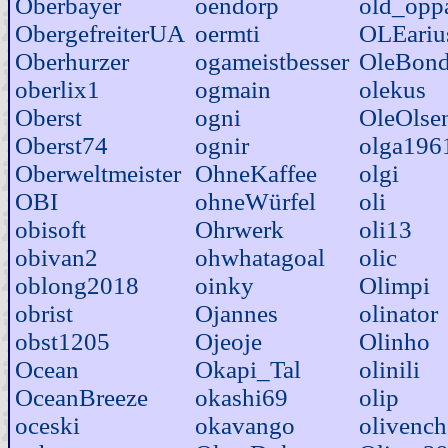
Oberbayer
oendorp
old_opp
ObergefreiterUA
oermti
OLEariu
Oberhurzer
ogameistbesser
OleBon
oberlix1
ogmain
olekus
Oberst
ogni
OleOlse
Oberst74
ognir
olga196
Oberweltmeister
OhneKaffee
olgi
OBI
ohneWürfel
oli
obisoft
Ohrwerk
oli13
obivan2
ohwhatagoal
olic
oblong2018
oinky
Olimpi
obrist
Ojannes
olinator
obst1205
Ojeoje
Olinho
Ocean
Okapi_Tal
olinili
OceanBreeze
okashi69
olip
oceski
okavango
olivench