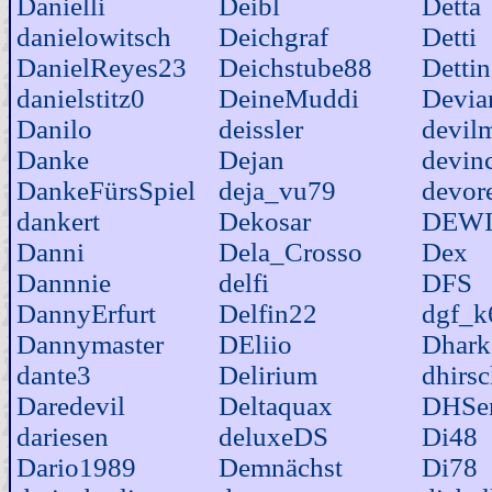
Danielli
Deibl
Detta
danielowitsch
Deichgraf
Detti
DanielReyes23
Deichstube88
Detti
danielstitz0
DeineMuddi
Devia
Danilo
deissler
devil
Danke
Dejan
devin
DankeFürsSpiel
deja_vu79
devore
dankert
Dekosar
DEW
Danni
Dela_Crosso
Dex
Dannnie
delfi
DFS
DannyErfurt
Delfin22
dgf_k
Dannymaster
DEliio
Dhark
dante3
Delirium
dhirs
Daredevil
Deltaquax
DHSe
dariesen
deluxeDS
Di48
Dario1989
Demnächst
Di78