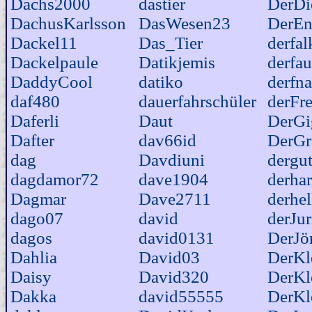
Dachs2000
dastier
DerDi
DachusKarlsson
DasWesen23
DerEn
Dackel11
Das_Tier
derfal
Dackelpaule
Datikjemis
derfau
DaddyCool
datiko
derfn
daf480
dauerfahrschüler
derFr
Daferli
Daut
DerGi
Dafter
dav66id
DerGr
dag
Davdiuni
dergu
dagdamor72
dave1904
derhar
Dagmar
Dave2711
derhel
dago07
david
derJur
dagos
david0131
DerJö
Dahlia
David03
DerKl
Daisy
David320
DerKl
Dakka
david55555
DerKl