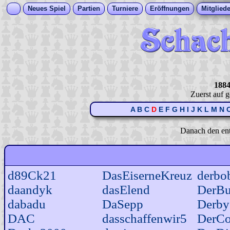
Neues Spiel
Partien
Turniere
Eröffnungen
Mitgliede
1884
Zuerst auf 
A
B
C
D
E
F
G
H
I
J
K
L
M
N
Danach den en
d89Ck21
DasEiserneKreuz
derbo
daandyk
dasElend
DerB
dabadu
DaSepp
Derby
DAC
dasschaffenwir5
DerC