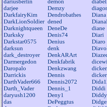
dariusberlin
demon
diabel
darjee
Demzy
diagon
DarkfairyKim
Dendrobathes
Diana
DarkLionSoldier
dened
Diana
Darknightqueen
DeneDe
diane
Darksky
Denis74
Diari
Darkstar0575
Denius
Diaro
darksun
denk
Diavo
dark_destroyer
DenkARArt
Diaze
Darmergedon
Denkfabrik
dicew
Daropalo
Denkzwang
dicke
Darrickis
Dennis
dicke
DarthVader666
Dennis2072
Dida1
Darth_Vader
Dennis_1
Diddi
daryush1200
Deny1
Diddy
das
DePeggtus
Didge