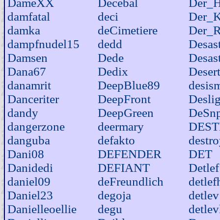
DameXX
Decebal
Der_H
damfatal
deci
Der_K
damka
deCimetiere
Der_R
dampfnudel15
dedd
Desas
Damsen
Dede
Desas
Dana67
Dedix
Desert
danamrit
DeepBlue89
desis
Danceriter
DeepFront
Desli
dandy
DeepGreen
DeSn
dangerzone
deermary
DES
danguba
defakto
destr
Dani08
DEFENDER
DET
Danidedi
DEFIANT
Detlef
daniel09
deFreundlich
detle
Daniel23
degoja
detlev
Danielleoellie
degu
detle