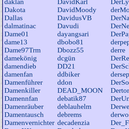
daklan
DavidKarl
DerLy
Dakota
DavidMoody
derMo
Dallas
DavidusVB
DerNa
dalmatinac
Davudi
DerN
Dame01
dayangsari
DerPa
dame13
dbobo81
derpe
Dame97Trm
Dbozz55
derre
damekönig
dcgün
DerRe
damendieb
DD21
DerSc
damenfan
ddbiker
derse
Damenführer
ddon
DerS
Damenkiller
DEAD_MOON
Derto
Damennfan
debatik87
DerU
Damenräuber
deblauhelm
Derwe
Damentausch
debrems
derwo
Damenvernichter
decadenzia
Der_F