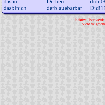
dasan
Derben
didi0
dasbinich
derblauebarbar
Didi1
Inaktive User werde
Nicht freigescha