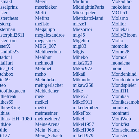
smakl
Meeri
Midlum
Mokadibo
sselprinz
meerkieker
MidnightinParis
mokofant
ster
Meffi
Mieserpeter
MOL51
sterchess
Mefirst
MietzkatzMami
Molarno
stercp
mefisto
mieze1
Molitor
sterman
Megajupp
Miezorroi
Mollekai
sterphil2611
megalexandros
mig45
MollyBloom
sterTom
megastress
Migelito
Molto
sterX
MEG_007
migi83
momcilo
sudufc23
Mehlbeerbua
Migis
Momo28
tador1
Mehlhut
Miheko
Momosl
taHari
mehmedi
mika2020
monalena
tca_63
Mehmet
Mikac972
mond
tchbox
meho
Mikail
Mondenkind
tei69
Mehobrko
Mikando
Mondeoturnie
teo
mehrgerlacher
mikaw258
Mondspieler
teofthequeen
Meidericher
Mike
Moni111
thefreak
meik
Mike57
Monikaa
thes69
meikel
Mike9911
Monikasamoh
thewKing
meiki
mikederbiber
monikay
thias
meimseiner
MikeFox
moniratti
thias_HH_1980
meimseiner2
Mikel
MoniWeb
thJoe
MeineArena
Mikel1957
Monkfist
thle
Mein_Name
Mikel1966
Monscheinson
ti127
Mein_Schach
mikel1979
Monster