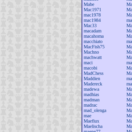
Mabe
Ma
Mac1971
Ma
mac1978
Ma
mac1984
ma
Mac33
Ma
macadam
Ma
macahoma
Ma
macchiato
ma
MacFish75
Ma
Machno
Ma
machwatt
Ma
maci
ma
macobi
Ma
MadChess
Ma
Maddien
ma
Madereck
ma
madewa
Ma
madhias
Ma
madman
Ma
madrac
Ma
mad_olenga
Ma
mae
Ma
Maefiux
Ma
Maelischa
Ma
maene77
Ma