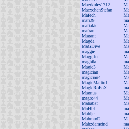
Maerkules1312
Ma
MaexchenStefan
Ma
Mafech
Ma
mafi29
ma
mafiakid
Ma
mafran
Ma
Magant
Ma
Magda
Ma
MaGDive
Ma
maggie
ma
MaggiJo
Ma
maghila
ma
Magic3
Ma
magician
Ma
magician4
Ma
MagicMartin1
Ma
MagicRoFoX
ma
Magnus
Ma
magro44
Ma
Mahabat
Ma
MaHbf
ma
Mahije
ma
Mahmud2
Ma
Mahzdameind
ma