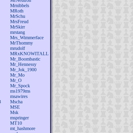
MrNeutron
Mrnibbels
MRoth
MrSchu
MrsFreud
MrSkirr
mrstang
Mrs_Wimmerface
MrThommy
mrudolf
MRxKNOWITALL
Mr_Boombastic
Mr_Hennessy
Mr_Jok_1900
Mr_Mo
Mr_O
Mr_Spock
ms1979ms
msawires
8
Mscha
MSE
Msk
mspringer
MT10
mt_hashmore