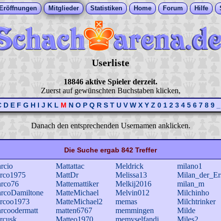
Eröffnungen
Mitglieder
Statistiken
Home
Forum
Hilfe
Userliste
18846 aktive Spieler derzeit.
Zuerst auf gewünschten Buchstaben klicken,
C
D
E
F
G
H
I
J
K
L
M
N
O
P
Q
R
S
T
U
V
W
X
Y
Z
0
1
2
3
4
5
6
7
8
9
_
Danach den entsprechenden Usernamen anklicken.
Die Suche ergab 842 Treffer
rcio
Mattattac
Meldrick
milano1
rco1975
MattDr
Melissa13
Milan_der_Er
rco76
Mattemattiker
Melkij2016
milan_m
rcoDamiltone
MatteMichael
Melvin012
Milchinho
rcoo1973
MatteMichael2
memas
Milchtrinker
rcoodermatt
matten6767
memmingen
Milde
rcusk
Matteo1970
memyselfandi
Miles2