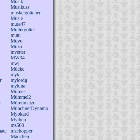
Musik
Musikuss
muskelgöttchen
Musle
muss47
Muttergottes
mutti
Muyo
Muza
mvetter
MW94
mwj
Mücke
myk
r
mylordg
myluna
Mümel1
Mümmel2
t
Mümümatze
MünchnerDynamo
Myokard
Mythen
mz500
ate
mzchopper
Mädchen