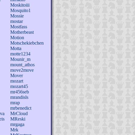
Moskitoiii
Mosquito1
Mossie
mostar
Mostfass
Motherbeast
Motion
Motschekiebchen
Motta
motte1234
Mounir_m
mount_athos
move2move
Mover
mozart
mozart45
mr456seb
mrandisls
mrap
mrbenedict
ava
MrCloud
eis
MReski
mrgaga
Mrk