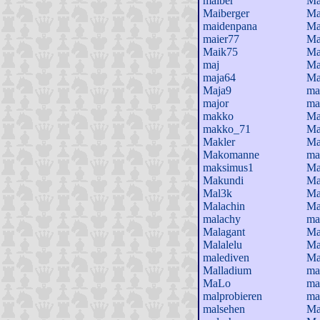
maiber
Ma
Maiberger
Ma
maidenpana
Ma
maier77
Ma
Maik75
Ma
maj
Ma
maja64
Ma
Maja9
ma
major
ma
makko
Ma
makko_71
Ma
Makler
Ma
Makomanne
ma
maksimus1
Ma
Makundi
Ma
Mal3k
Ma
Malachin
Ma
malachy
ma
Malagant
Ma
Malalelu
Ma
malediven
Ma
Malladium
ma
MaLo
ma
malprobieren
ma
malsehen
Ma