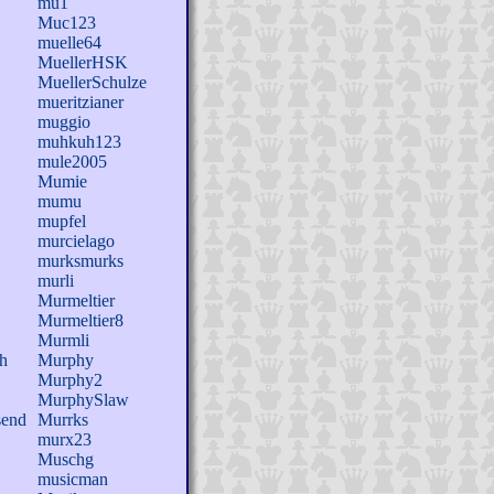
mu1
Muc123
muelle64
MuellerHSK
MuellerSchulze
mueritzianer
muggio
muhkuh123
mule2005
Mumie
mumu
mupfel
murcielago
murksmurks
murli
Murmeltier
Murmeltier8
Murmli
h
Murphy
Murphy2
MurphySlaw
send
Murrks
murx23
Muschg
musicman