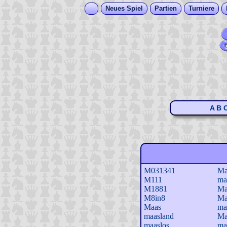
Neues Spiel
Partien
Turniere
A
B
M031341
Ma
M111
ma
M1881
Ma
M8in8
Ma
Maas
ma
maasland
Ma
maaslos
ma