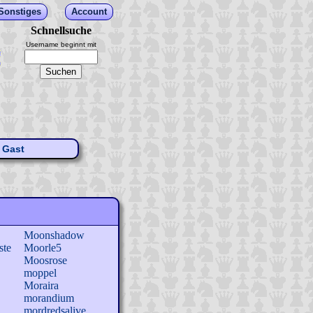
Sonstiges
Account
Schnellsuche
Username beginnt mit
Gast
Moonshadow
ste
Moorle5
Moosrose
moppel
Moraira
morandium
mordredsalive