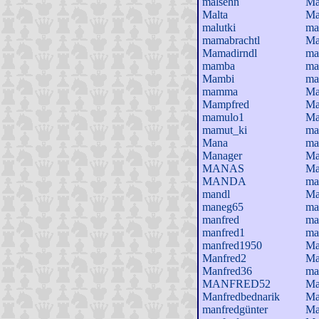
malsehn
Ma
Malta
Ma
malutki
ma
mamabrachtl
Ma
Mamadirndl
ma
mamba
ma
Mambi
ma
mamma
Ma
Mampfred
Ma
mamulo1
Ma
mamut_ki
ma
Mana
ma
Manager
Ma
MANAS
Ma
MANDA
ma
mandl
Ma
maneg65
ma
manfred
ma
manfred1
ma
manfred1950
Ma
Manfred2
Ma
Manfred36
ma
MANFRED52
Ma
Manfredbednarik
Ma
manfredgünter
Ma