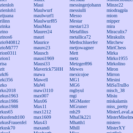
rienloh
Maui
messingerjohann
Minze22
rienloh1
Maulwurf
messiulli
miodragpla
rijuana
maulwurf1
Messo
miom
rilinn
Maulwurf85
Mestar
mipper
rinka
MauMau
mestar123
mira
rino
Maurer24
Metafilius
Miraculix7
rinos6
mauri
metallica72
Mirakulix
rio940812
Maurice
Methschluerfer
Mirchew
rioMi777
mauro23
metjowagner
MiriChess
rion0311
Mausch
Mett
Mirka
rion1
mausi1969
metz
Mirko1955
risa
Mausi33
Metzger896
Mirkolino
rit
Maverick75HH
Mewes
Miron
rkf6
mawa
mexicojoe
Mirron
rki356
Mawell
MG1
Mirsini
rko
MaWi
MG6
MiSaTruBo
rko2018
mawi3110
mgbyul
misch_38
rkus1963
max007
mgi
Misiu
rkus1986
Max06
MGMaster
miskalamis
rkus1988
Max11
MGruner
miss_pretty
rkus65
max1212
mh29
MisterLavaL
rkusfendt100
max1609
Mhal3k221
MisterMiselm
rkusFrauenfel
Max43
Mhatth1
mistero
rkusk70
maxandi
Mhill
MisterXY