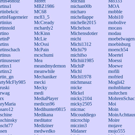
rtin46holz
Mbret
Michail
Mo333
rtina1
MBZ1986
michan00b
MOA
rtinbekcic
MC68
micharo
mobble
rtinHagemeier
mc83_5
michellappe
Mobi10
rtinius
McCready
michelle2015
mobolive
rtinnold
mchardy2
Michelson
mocass
rtino
McKinn
Michensdotier
modau
rtinP
McLie
michi
moebelwagen
rtins
McOssi
Michi1312
moebisburg
rtinschach
McPain
Michi79
moench54
rtinus
mcschumi
michifso
Moertel
rtinusesser
Mea
Michiii1985
Moessi
rtinx1
meandmydemon
MichiP
Moewe
rtinx2
meanwhile
Michl
mofili
rtin_gn
Mechaniker
Michl1978
mofried
rtyMcFly985
mecki
michmasaz
Mogli42
ruski
Mecky
micke
mohnblume
rwag
medi
Mickel
mohrchen
rx
MediaPlayer
micky2104
MohrenSchac
ryMaria
medicus96
micky2505
Moi
saro12
Medihunter0815
micmac
Moin
schine
Medikana
Micouddiego
MoinAchttau
schinsky
meditator
microchip
Moire
scht77
Mediziner
miczim3
mojave
sen
medwedko
Midaner
mojo555