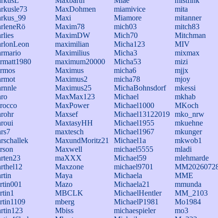
rkusL
Maxbarth
Miae
mistfink
rkusle73
MaxDohmen
miamivice
mita
rkus_99
Maxi
Miamore
mitanner
rleneRö
Maxim78
mich03
mitch83
rlies
MaximDW
Mich70
Mitchman
rlonLeon
maximilian
Micha123
MIV
rmario
Maximilius
Micha3
mixmax
rmatt1980
maximum20000
Micha53
mizi
rmos
Maximus
micha6
mjjx
rmot
Maximus2
micha78
mjoy
rnnle
Maximus25
MichaBohnsdorf
mkessi
ro
MaxMax123
Michael
mkhab
rocco
MaxPower
Michael1000
MKoch
rohr
Maxsef
Michael13122019
mko_nrw
roui
MaxtasyHH
Michael1955
mkuehne
rs7
maxtesch
Michael1967
mkunger
rschallek
MaxundMoritz21
Michael1a
mkwob1
rson
Maxwell
michael5555
mladi
rten23
maXXX
Michael59
mlehmarde
rthel12
Maxzone
michael9701
MM2026072
rtin
Maya
Michaela
MME
rtin001
Mazo
Michaela21
mmunda
rtin1
MBCLK
MichaelHentler
MM_2103
rtin1109
mberg
MichaelP1981
Mo1984
rtin123
Mbiss
michaespieler
mo3