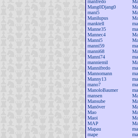
manfredo
Ma
Mang0Djang0
Ma
mani5
Ma
Manilupus
Ma
manktell
ma
Manne35
ma
Mannec4
Ma
Manni5
Ma
manni59
ma
manni68
Ma
Manni74
ma
manniemil
Ma
Mannifredo
ma
Mannomann
ma
Manny13
ma
mano7
ma
ManoloBaumer
ma
mansen
Ma
Mansube
Ma
Manöver
Ma
Mao
Ma
Maoi
Ma
MAP
Ma
Mapau
ma
mape
ma