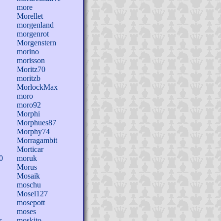
more
Morellet
morgenland
morgenrot
Morgenstern
morino
morisson
Moritz70
moritzb
MorlockMax
moro
moro92
Morphi
Morphues87
Morphy74
Morragambit
Morticar
0
moruk
Morus
Mosaik
moschu
Mosel127
mosepott
moses
r
moskito