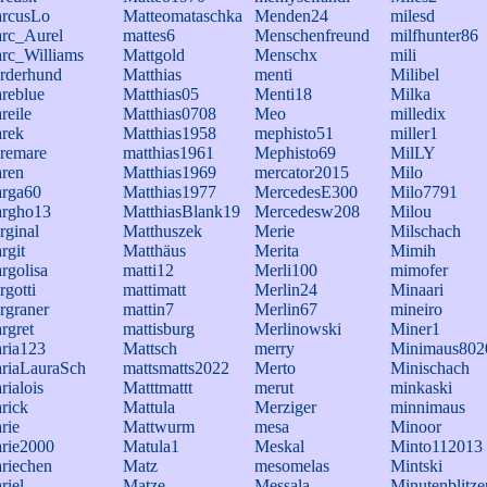
rcusLo
Matteomataschka
Menden24
milesd
rc_Aurel
mattes6
Menschenfreund
milfhunter86
rc_Williams
Mattgold
Menschx
mili
rderhund
Matthias
menti
Milibel
reblue
Matthias05
Menti18
Milka
reile
Matthias0708
Meo
milledix
rek
Matthias1958
mephisto51
miller1
remare
matthias1961
Mephisto69
MilLY
ren
Matthias1969
mercator2015
Milo
rga60
Matthias1977
MercedesE300
Milo7791
rgho13
MatthiasBlank19
Mercedesw208
Milou
rginal
Matthuszek
Merie
Milschach
rgit
Matthäus
Merita
Mimih
rgolisa
matti12
Merli100
mimofer
rgotti
mattimatt
Merlin24
Minaari
rgraner
mattin7
Merlin67
mineiro
rgret
mattisburg
Merlinowski
Miner1
ria123
Mattsch
merry
Minimaus802
riaLauraSch
mattsmatts2022
Merto
Minischach
rialois
Matttmattt
merut
minkaski
rick
Mattula
Merziger
minnimaus
rie
Mattwurm
mesa
Minoor
rie2000
Matula1
Meskal
Minto112013
riechen
Matz
mesomelas
Mintski
riel
Matze
Messala
Minutenblitze