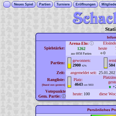
Neues Spiel
Partien
Turniere
Eröffnungen
Mitgliede
Stat
Info
Eloänd
Arena-Elo:
ⓘ
Spielstärke:
heute
1262
0
aus 6958 Partien
gewonnen:
remi
Partien:
2900
504
42%
Zeit:
angemeldet seit:
25.01.202
Platzän
Rangliste:
Platz:
gest
4643
[Stand von gestern]
von 5833
+
Votepunkte
heute:
100
diese Wo
Gem. Partie:
ⓘ
Persönliches P