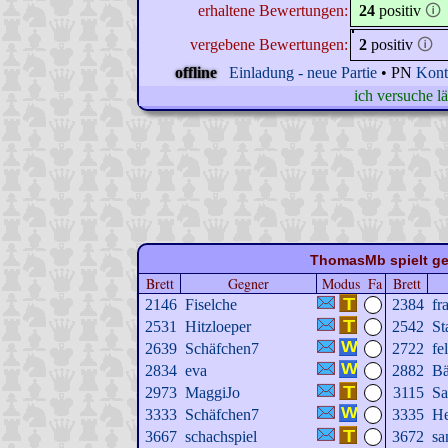
erhaltene Bewertungen:
24
positiv
🛈
vergebene Bewertungen:
2
positiv
🛈
offline
Einladung - neue Partie
• PN
Kont
ich versuche l
ThomasMb spielt ger
Brett
Gegner
Modus
Fa
Brett
2146
Fiselche
2384
fr
2531
Hitzloeper
2542
St
2639
Schäfchen7
2722
fe
2834
eva
2882
Bä
2973
MaggiJo
3115
Sa
3333
Schäfchen7
3335
He
3667
schachspiel
3672
sa