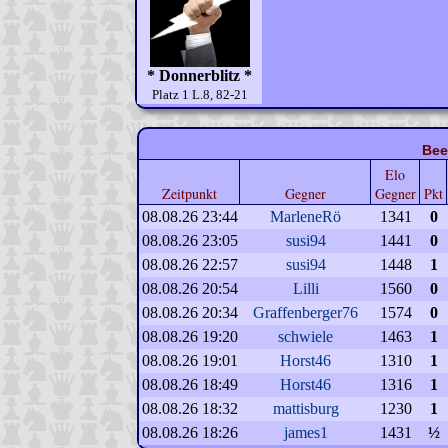
* Donnerblitz *
Platz 1 L.8, 82-21
Bee
Elo
Zeitpunkt
Gegner
Gegner
Pkt
08.08.26 23:44
MarleneRö
1341
0
08.08.26 23:05
susi94
1441
0
08.08.26 22:57
susi94
1448
1
08.08.26 20:54
Lilli
1560
0
08.08.26 20:34
Graffenberger76
1574
0
08.08.26 19:20
schwiele
1463
1
08.08.26 19:01
Horst46
1310
1
08.08.26 18:49
Horst46
1316
1
08.08.26 18:32
mattisburg
1230
1
08.08.26 18:26
james1
1431
½