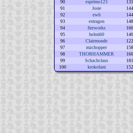
90
esprimo123
13
91
Josie
14
92
ewh
14
93
estragon
14
94
fireworks
16
95
helmi60
14
96
Clairmonde
12
97
mzchopper
15
98
THORHAMMER
16
99
Schachclaus
18
100
krokofant
15