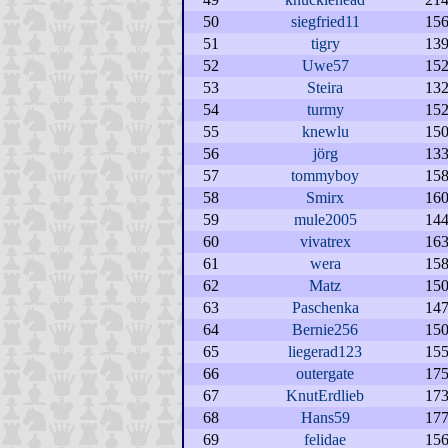
50
siegfried11
15
51
tigry
13
52
Uwe57
15
53
Steira
13
54
turmy
15
55
knewlu
15
56
jörg
13
57
tommyboy
15
58
Smirx
16
59
mule2005
14
60
vivatrex
16
61
wera
15
62
Matz
15
63
Paschenka
14
64
Bernie256
15
65
liegerad123
15
66
outergate
17
67
KnutErdlieb
17
68
Hans59
17
69
felidae
15