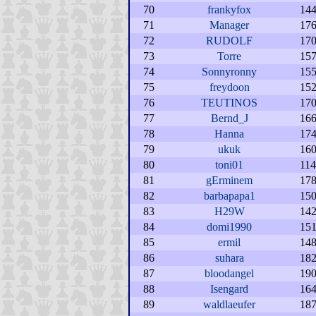
70
frankyfox
14
71
Manager
17
72
RUDOLF
17
73
Torre
15
74
Sonnyronny
15
75
freydoon
15
76
TEUTINOS
17
77
Bernd_J
16
78
Hanna
17
79
ukuk
16
80
toni01
11
81
gErminem
17
82
barbapapa1
15
83
H29W
14
84
domi1990
15
85
ermil
14
86
suhara
18
87
bloodangel
19
88
Isengard
16
89
waldlaeufer
18