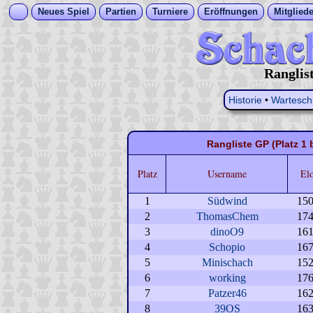
Neues Spiel
Partien
Turniere
Eröffnungen
Mitgliede
Ranglis
Historie
•
Wartesch
Rangliste GP (Platz 1 
Platz
Username
El
1
Südwind
15
2
ThomasChem
17
3
dinoO9
16
4
Schopio
16
5
Minischach
15
6
working
17
7
Patzer46
16
8
39OS
16