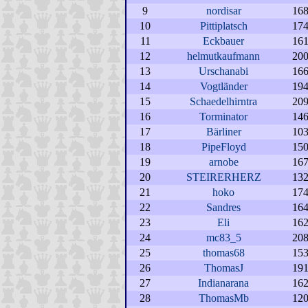
9
nordisar
16
10
Pittiplatsch
17
11
Eckbauer
16
12
helmutkaufmann
20
13
Urschanabi
16
14
Vogtländer
19
15
Schaedelhirntra
20
16
Torminator
14
17
Bärliner
10
18
PipeFloyd
15
19
arnobe
16
20
STEIRERHERZ
13
21
hoko
17
22
Sandres
16
23
Eli
16
24
mc83_5
20
25
thomas68
15
26
ThomasJ
19
27
Indianarana
16
28
ThomasMb
12