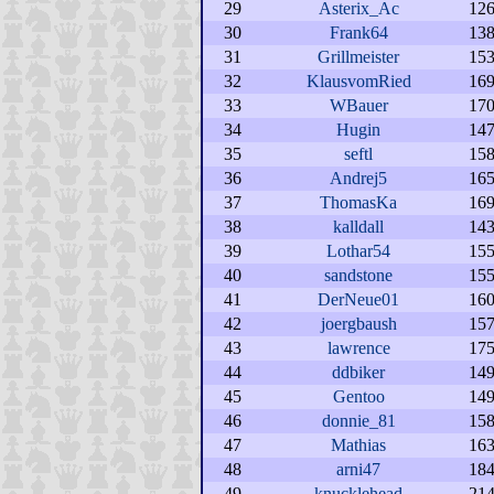
29
Asterix_Ac
12
30
Frank64
13
31
Grillmeister
15
32
KlausvomRied
16
33
WBauer
17
34
Hugin
14
35
seftl
15
36
Andrej5
16
37
ThomasKa
16
38
kalldall
14
39
Lothar54
15
40
sandstone
15
41
DerNeue01
16
42
joergbaush
15
43
lawrence
17
44
ddbiker
14
45
Gentoo
14
46
donnie_81
15
47
Mathias
16
48
arni47
18
49
knucklehead
21