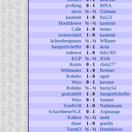
profking
0 - 1
BINA
nicos
½ - ½
Giziman
kasiemir
1 - 0
fra123
Hornblower
½ - ½
kasiemir
Calle
1 - 0
benno
weisswinkel
1 - 0
kasiemir
lichtenbergmann
½ - ½
WBauer
JuergenScheffer
0 - 1
ikola
rudewoi
1 - 0
fish1303
KGP
½ - ½
JO36
Remis
0 - 1
chris277
Webmaster
1 - 0
Rentner
Rolinho
1 - 0
ognir
Wizo
0 - 1
kavnun
Rolinho
½ - ½
hucky54
grafzahl69
1 - 0
JuergenScheffer
Wizo
0 - 1
Saratan
TomPe58
1 - 0
Nailimixam
SchachbieneSGE
0 - 1
Argusauge
Kalbert
½ - ½
amrit
diane
1 - 0
graefin
Turm63
½ - ½
Hornblower