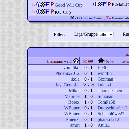
E-Mail-C
Good Will Cup
KO-Cup
= Link zu den Brettern,
= Turniertabell
Liga/Gruppe
Ru
Filter:
Me
Result
Username weiß
Username schw
vomiliko
0 - 1
JO36
Phoenix2012
0 - 1
win4fin
ikola
0 - 1
Giziman
JayaGenesha
½ - ½
knienzi
Mikel
0 - 1
ThomasChem
Maurice
1 - 0
Sinzman
Rorex
1 - 0
TomPe58
WBauer
0 - 1
Duesseldorfer13
WBauer
0 - 1
Schachlöwe22
knienzi
0 - 1
pharao1212
amrit
1 - 0
Attila1