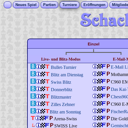
Neues Spiel
Partien
Turniere
Eröffnungen
Mitgliede
Einzel
Live- und Blitz-Modus
E-Mail-
E-Mail L
Bullet-Turnier
Motham
Blitz am Dienstag
C960 E
Swiss Blitz
Das Kai-
Donnerblitz
Chess96
Blitzmaster
C960 E-M
Zilles Zehner
Fischer
Blitz am Sonntag
Arena-Swiss
Die Gold
Gemisch
SWISS Live