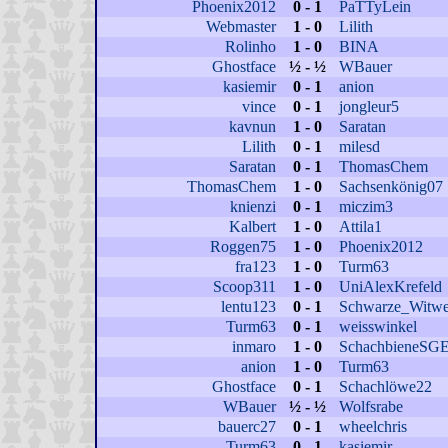
Phoenix2012
0 - 1
PaTTyLein
Webmaster
1 - 0
Lilith
Rolinho
1 - 0
BINA
Ghostface
½ - ½
WBauer
kasiemir
0 - 1
anion
vince
0 - 1
jongleur5
kavnun
1 - 0
Saratan
Lilith
0 - 1
milesd
Saratan
0 - 1
ThomasChem
ThomasChem
1 - 0
Sachsenkönig07
knienzi
0 - 1
miczim3
Kalbert
1 - 0
Attila1
Roggen75
1 - 0
Phoenix2012
fra123
1 - 0
Turm63
Scoop311
1 - 0
UniAlexKrefeld
lentu123
0 - 1
Schwarze_Witw
Turm63
0 - 1
weisswinkel
inmaro
1 - 0
SchachbieneSG
anion
1 - 0
Turm63
Ghostface
0 - 1
Schachlöwe22
WBauer
½ - ½
Wolfsrabe
bauerc27
0 - 1
wheelchris
Turm63
0 - 1
kasiemir