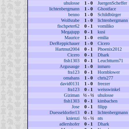
uhulosse
1 - 0
JuergenScheffer
lichtenbergmann
1 - 0
Ghostface
benno
1 - 0
Schildbürger
Wolfsrabe
1 - 0
lichtenbergmann
fischpeter62
0 - 1
vomiliko
Megajupp
0 - 1
kusi
Maurice
1 - 0
emilia
DerReppichauer
1 - 0
Cicero
Hartmut2004
0 - 1
Phoenix2012
Cicero
0 - 1
Dhark
fish1303
0 - 1
Leuchtturm71
Argusauge
1 - 0
inmaro
fra123
0 - 1
Hornblower
omahans
1 - 0
chris277
david0131
1 - 0
freezer
fra123
0 - 1
weisswinkel
Giziman
½ - ½
uhulosse
fish1303
0 - 1
kimbachen
Jose
0 - 1
filipp
Duesseldorfer13
0 - 1
lichtenbergmann
knienzi
½ - ½
nts
adlershofer
0 - 1
Dhark