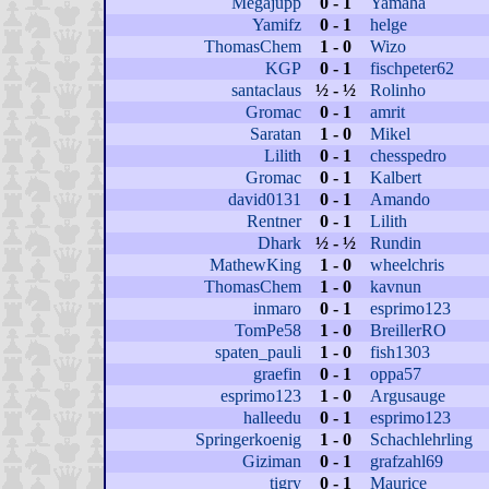
Megajupp
0 - 1
Yamaha
Yamifz
0 - 1
helge
ThomasChem
1 - 0
Wizo
KGP
0 - 1
fischpeter62
santaclaus
½ - ½
Rolinho
Gromac
0 - 1
amrit
Saratan
1 - 0
Mikel
Lilith
0 - 1
chesspedro
Gromac
0 - 1
Kalbert
david0131
0 - 1
Amando
Rentner
0 - 1
Lilith
Dhark
½ - ½
Rundin
MathewKing
1 - 0
wheelchris
ThomasChem
1 - 0
kavnun
inmaro
0 - 1
esprimo123
TomPe58
1 - 0
BreillerRO
spaten_pauli
1 - 0
fish1303
graefin
0 - 1
oppa57
esprimo123
1 - 0
Argusauge
halleedu
0 - 1
esprimo123
Springerkoenig
1 - 0
Schachlehrling
Giziman
0 - 1
grafzahl69
tigry
0 - 1
Maurice