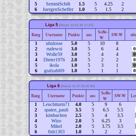
5
SemmiSchilt
1.5
5
4.25
2
6
JuergenScheffer
1.0
5
1.5
2
Liga 5
[Stand: 14.07.26 17:47]
SoBe-
Rang
Username
Punkte
aus
SW-W
uhu
W
1
uhulosse
5.0
5
10
8
2
rudewoi
3.0
5
6
4
0
3
Wolle59
3.0
5
4
4
0
4
Dieter1976
2.0
5
2
2
0
5
ikola
1.0
5
3
1
0
6
grafzahl69
1.0
5
1
1
0
Liga 6
[Stand: 11.07.26 02:00]
SoBe-
Rang
Username
Punkte
aus
SW-W
Le
W
1
Leuchtturm71
4.0
5
9
6
2
spaten_pauli
3.5
5
6.5
5.5
3
kimbachen
2.5
5
4
3.5
4
Wizo
2.0
5
6.25
3
5
Mikel
2.0
5
3.75
3.5
6
fish1303
1.0
5
2
2