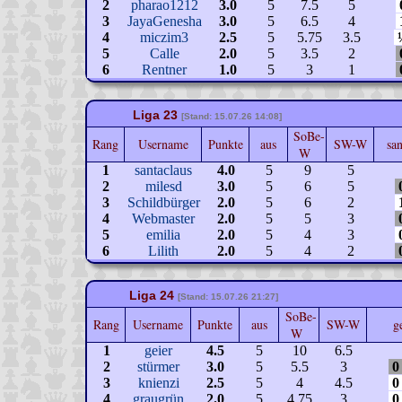
2
pharao1212
3.0
5
7.5
5
3
JayaGenesha
3.0
5
6.5
4
4
miczim3
2.5
5
5.75
3.5
5
Calle
2.0
5
3.5
2
6
Rentner
1.0
5
3
1
Liga 23
[Stand: 15.07.26 14:08]
SoBe-
Rang
Username
Punkte
aus
SW-W
san
W
1
santaclaus
4.0
5
9
5
2
milesd
3.0
5
6
5
3
Schildbürger
2.0
5
6
2
4
Webmaster
2.0
5
5
3
5
emilia
2.0
5
4
3
6
Lilith
2.0
5
4
2
Liga 24
[Stand: 15.07.26 21:27]
SoBe-
Rang
Username
Punkte
aus
SW-W
ge
W
1
geier
4.5
5
10
6.5
2
stürmer
3.0
5
5.5
3
0
3
knienzi
2.5
5
4
4.5
0
4
graugrün
2.0
5
4.75
3
0