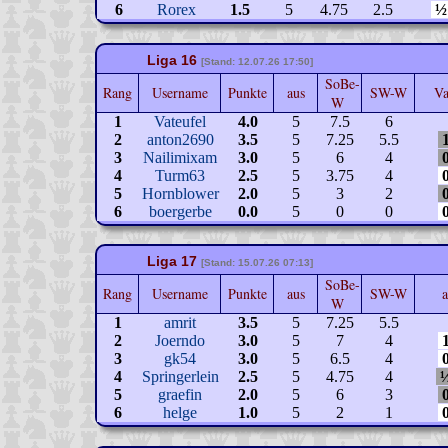
6
Rorex
1.5
5
4.75
2.5
½
Liga 16
[Stand: 12.07.26 17:50]
SoBe-
Rang
Username
Punkte
aus
SW-W
Va
W
1
Vateufel
4.0
5
7.5
6
2
anton2690
3.5
5
7.25
5.5
3
Nailimixam
3.0
5
6
4
4
Turm63
2.5
5
3.75
4
5
Hornblower
2.0
5
3
2
6
boergerbe
0.0
5
0
0
Liga 17
[Stand: 15.07.26 07:13]
SoBe-
Rang
Username
Punkte
aus
SW-W
a
W
1
amrit
3.5
5
7.25
5.5
2
Joerndo
3.0
5
7
4
3
gk54
3.0
5
6.5
4
4
Springerlein
2.5
5
4.75
4
5
graefin
2.0
5
6
3
6
helge
1.0
5
2
1